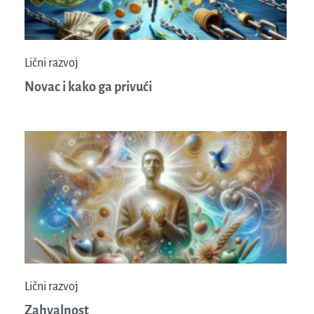
Lični razvoj
Novac i kako ga privući
Lični razvoj
Zahvalnost