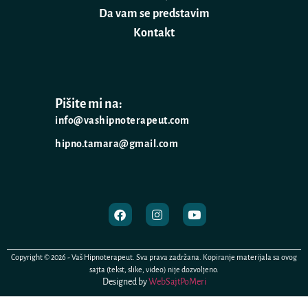
Da vam se predstavim
Kontakt
Pišite mi na:
info@vashipnoterapeut.com
hipno.tamara@gmail.com
Copyright © 2026 - Vaš Hipnoterapeut. Sva prava zadržana. Kopiranje materijala sa ovog
sajta (tekst, slike, video) nije dozvoljeno.
Designed by
WebSajtPoMeri