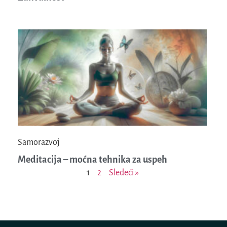
Samorazvoj
Meditacija – moćna tehnika za uspeh
1
2
Sledeći »