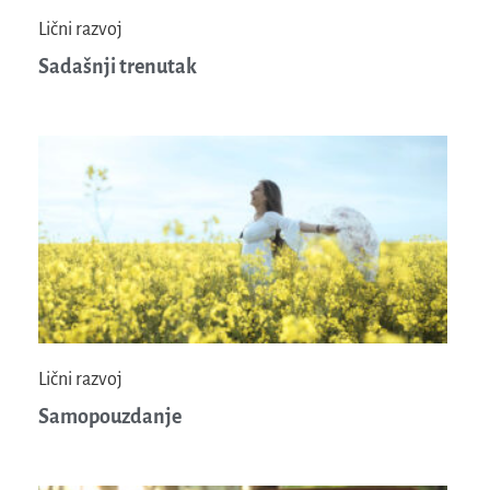
Lični razvoj
Sadašnji trenutak
Lični razvoj
Samopouzdanje