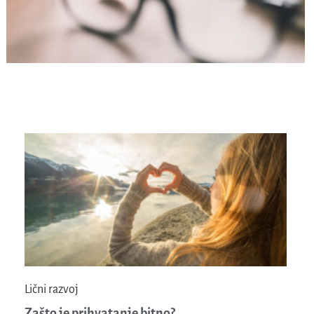
Lični razvoj
Zašto je prihvatanje bitno?