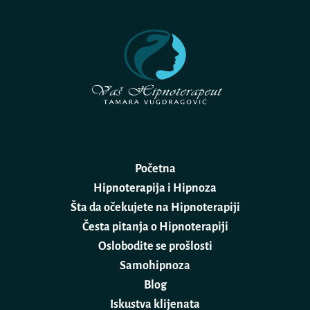
Početna
Hipnoterapija i Hipnoza
Šta da očekujete na Hipnoterapiji
Česta pitanja o Hipnoterapiji
Oslobodite se prošlosti
Samohipnoza
Blog
Iskustva klijenata