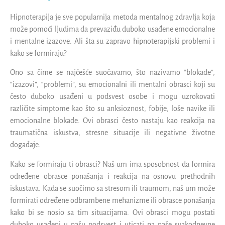
Hipnoterapija je sve popularnija metoda mentalnog zdravlja koja
može pomoći ljudima da prevaziđu duboko usađene emocionalne
i mentalne izazove. Ali šta su zapravo hipnoterapijski problemi i
kako se formiraju?
Ono sa čime se najčešće suočavamo, što nazivamo “blokade”,
“izazovi”, “problemi”, su emocionalni ili mentalni obrasci koji su
često duboko usađeni u podsvest osobe i mogu uzrokovati
različite simptome kao što su anksioznost, fobije, loše navike ili
emocionalne blokade. Ovi obrasci često nastaju kao reakcija na
traumatična iskustva, stresne situacije ili negativne životne
događaje.
Kako se formiraju ti obrasci? Naš um ima sposobnost da formira
određene obrasce ponašanja i reakcija na osnovu prethodnih
iskustava. Kada se suočimo sa stresom ili traumom, naš um može
formirati određene odbrambene mehanizme ili obrasce ponašanja
kako bi se nosio sa tim situacijama. Ovi obrasci mogu postati
duboko usađeni u našu podsvest i uticati na naše svakodnevne