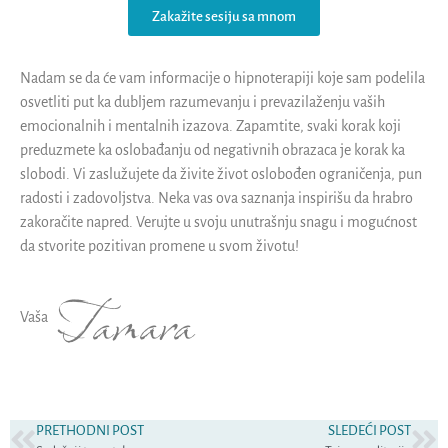
Zakažite sesiju sa mnom
Nadam se da će vam informacije o hipnoterapiji koje sam podelila
osvetliti put ka dubljem razumevanju i prevazilaženju vaših
emocionalnih i mentalnih izazova. Zapamtite, svaki korak koji
preduzmete ka oslobađanju od negativnih obrazaca je korak ka
slobodi. Vi zaslužujete da živite život oslobođen ograničenja, pun
radosti i zadovoljstva. Neka vas ova saznanja inspirišu da hrabro
zakoračite napred. Verujte u svoju unutrašnju snagu i mogućnost
da stvorite pozitivan promene u svom životu!
Tamara
Vaša
PRETHODNI POST
SLEDEĆI POST