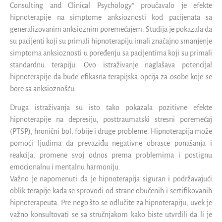
Consulting and Clinical Psychology“ proučavalo je efekte
hipnoterapije na simptome anksioznosti kod pacijenata sa
generalizovanim anksioznim poremećajem. Studija je pokazala da
su pacijenti koji su primali hipnoterapiju imali značajno smanjenje
simptoma anksioznosti u poređenju sa pacijentima koji su primali
standardnu terapiju. Ovo istraživanje naglašava potencijal
hipnoterapije da bude efikasna terapijska opcija za osobe koje se
bore sa anksioznošću.
Druga istraživanja su isto tako pokazala pozitivne efekte
hipnoterapije na depresiju, posttraumatski stresni poremećaj
(PTSP), hronični bol, fobije i druge probleme. Hipnoterapija može
pomoći ljudima da prevaziđu negativne obrasce ponašanja i
reakcija, promene svoj odnos prema problemima i postignu
emocionalnu i mentalnu harmoniju.
Važno je napomenuti da je hipnoterapija siguran i podržavajući
oblik terapije kada se sprovodi od strane obučenih i sertifikovanih
hipnoterapeuta. Pre nego što se odlučite za hipnoterapiju, uvek je
važno konsultovati se sa stručnjakom kako biste utvrdili da li je