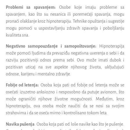
Problemi sa spavanjem:
Osobe koje imaju probleme sa
spavanjem, kao što su nesanica ili poremećaji spavanja, mogu
pronaći olakšanje kroz hipnoterapiju. Tehnike opuštanja i sugestije
mogu pomoći u uspostavljanju zdravih spavanja i poboljšanju
kvaliteta sna.
Negativno samopouzdanje i samopoštovanje:
Hipnoterapija
može pomoći ljudima da prevaziđu negativna uverenja o sebi i da
razviju pozitivniji odnos prema sebi. Ovo može imati dubok i
pozitivan uticaj na sve aspekte njihovog života, uključujući
odnose, karijeru i mentalno zdravlje.
Fobije od letenja:
Osoba koja pati od fobije od letenja može se
osećati izuzetno anksiozno i nesposobno da putuje avionom, što
može ograničiti njihove životne mogućnosti. Međutim, kroz
hipnoterapiju, ova osoba može naučiti da se nosi sa svojim
strahovima i da se oseća mirno i kontrolisano tokom leta.
Navika pušenja
: Osoba koja pati od loše navike kao što je pušenje.