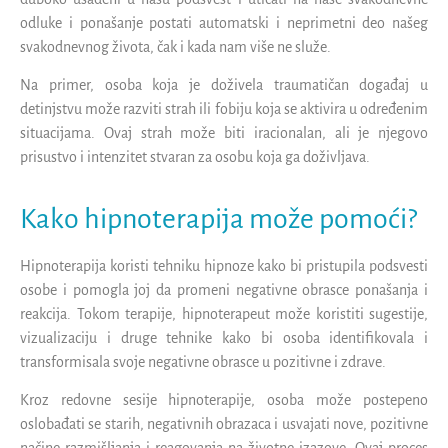
odluke i ponašanje postati automatski i neprimetni deo našeg
svakodnevnog života, čak i kada nam više ne služe.
Na primer, osoba koja je doživela traumatičan događaj u
detinjstvu može razviti strah ili fobiju koja se aktivira u određenim
situacijama. Ovaj strah može biti iracionalan, ali je njegovo
prisustvo i intenzitet stvaran za osobu koja ga doživljava.
Kako hipnoterapija može pomoći?
Hipnoterapija koristi tehniku hipnoze kako bi pristupila podsvesti
osobe i pomogla joj da promeni negativne obrasce ponašanja i
reakcija. Tokom terapije, hipnoterapeut može koristiti sugestije,
vizualizaciju i druge tehnike kako bi osoba identifikovala i
transformisala svoje negativne obrasce u pozitivne i zdrave.
Kroz redovne sesije hipnoterapije, osoba može postepeno
oslobađati se starih, negativnih obrazaca i usvajati nove, pozitivne
načine razmišljanja i reagovanja na životne izazove. Ovaj proces