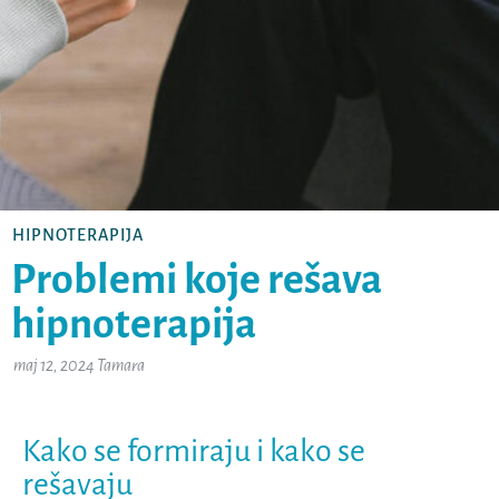
HIPNOTERAPIJA
Problemi koje rešava
hipnoterapija
maj 12, 2024
Tamara
Kako se formiraju i kako se
rešavaju