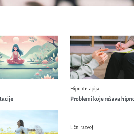
Hipnoterapija
tacije
Problemi koje rešava hipn
Lični razvoj