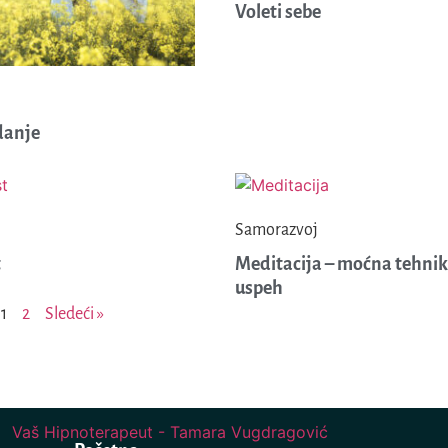
Voleti sebe
anje
Samorazvoj
t
Meditacija – moćna tehnik
uspeh
1
2
Sledeći »