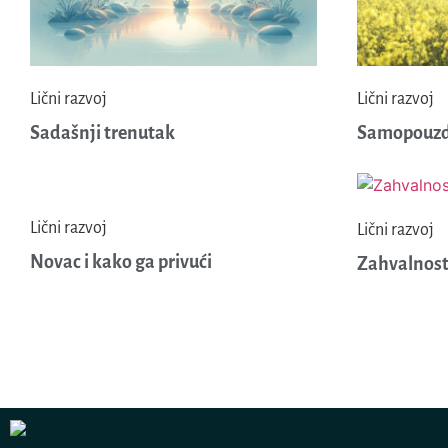
Lični razvoj
Lični razvoj
Sadašnji trenutak
Samopouzd
Lični razvoj
Lični razvoj
Novac i kako ga privući
Zahvalnos