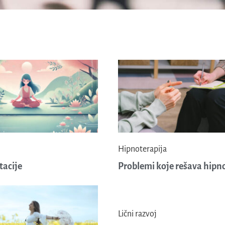
Hipnoterapija
tacije
Problemi koje rešava hipn
Lični razvoj