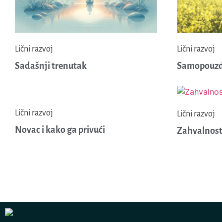
Lični razvoj
Lični razvoj
Sadašnji trenutak
Samopouzd
Lični razvoj
Lični razvoj
Novac i kako ga privući
Zahvalnos