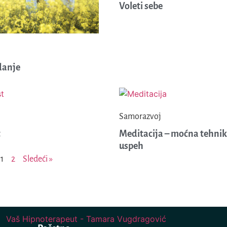
Voleti sebe
anje
Samorazvoj
t
Meditacija – moćna tehnik
uspeh
1
2
Sledeći »