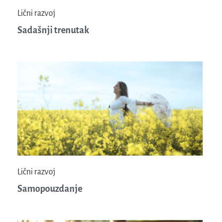
Lični razvoj
Sadašnji trenutak
Lični razvoj
Samopouzdanje