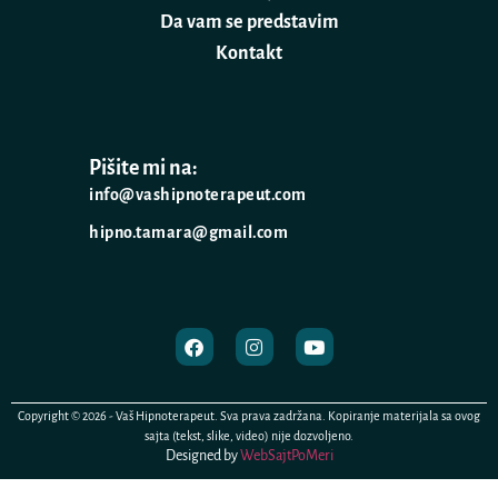
Da vam se predstavim
Kontakt
Pišite mi na:
info@vashipnoterapeut.com
hipno.tamara@gmail.com
Copyright © 2026 - Vaš Hipnoterapeut. Sva prava zadržana. Kopiranje materijala sa ovog
sajta (tekst, slike, video) nije dozvoljeno.
Designed by
WebSajtPoMeri