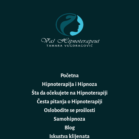
Početna
Hipnoterapija i Hipnoza
Šta da očekujete na Hipnoterapiji
Česta pitanja o Hipnoterapiji
Oslobodite se prošlosti
Samohipnoza
Blog
Iskustva klijenata