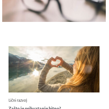
Lični razvoj
Zašto je prihvatanje bitno?