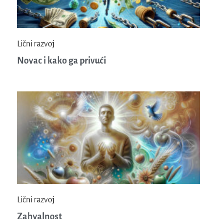
Lični razvoj
Novac i kako ga privući
Lični razvoj
Zahvalnost