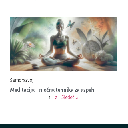
Samorazvoj
Meditacija – moćna tehnika za uspeh
1
2
Sledeći »