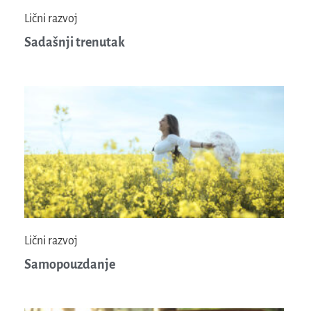
Lični razvoj
Sadašnji trenutak
Lični razvoj
Samopouzdanje