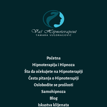
Početna
Hipnoterapija i Hipnoza
Šta da očekujete na Hipnoterapiji
Česta pitanja o Hipnoterapiji
Oslobodite se prošlosti
Samohipnoza
Blog
Iskustva klijenata