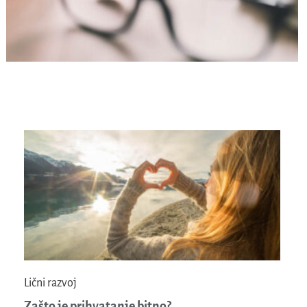
Lični razvoj
Zašto je prihvatanje bitno?