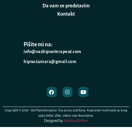
Da vam se predstavim
Kontakt
Pišite mi na:
info@vashipnoterapeut.com
hipno.tamara@gmail.com
Copyright © 2026 - Vaš Hipnoterapeut. Sva prava zadržana. Kopiranje materijala sa ovog
sajta (tekst, slike, video) nije dozvoljeno.
Designed by
WebSajtPoMeri