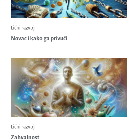
Lični razvoj
Novac i kako ga privući
Lični razvoj
Zahvalnost