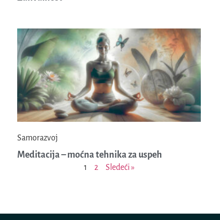
Samorazvoj
Meditacija – moćna tehnika za uspeh
1
2
Sledeći »