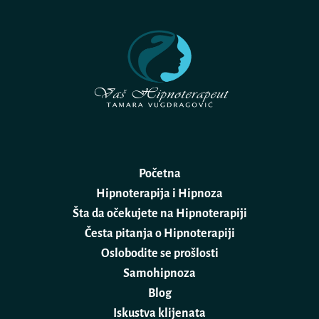
Početna
Hipnoterapija i Hipnoza
Šta da očekujete na Hipnoterapiji
Česta pitanja o Hipnoterapiji
Oslobodite se prošlosti
Samohipnoza
Blog
Iskustva klijenata