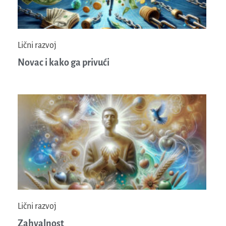
Lični razvoj
Novac i kako ga privući
Lični razvoj
Zahvalnost