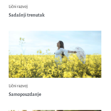
Lični razvoj
Sadašnji trenutak
Lični razvoj
Samopouzdanje