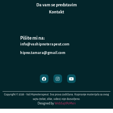
Da vam se predstavim
Kontakt
Pišite mi na:
info@vashipnoterapeut.com
hipno.tamara@gmail.com
Copyright © 2026 - Vaš Hipnoterapeut. Sva prava zadržana. Kopiranje materijala sa ovog
sajta (tekst, slike, video) nije dozvoljeno.
Designed by
WebSajtPoMeri