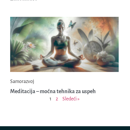
Samorazvoj
Meditacija – moćna tehnika za uspeh
1
2
Sledeći »