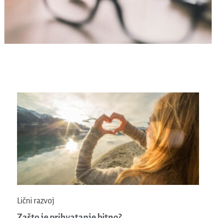
Lični razvoj
Zašto je prihvatanje bitno?