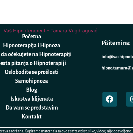
Početna
Pišite mi na:
Hipnoterapija i Hipnoza
 da očekujete na Hipnoterapiji
info@vashipnot
esta pitanja o Hipnoterapiji
hipno.tamara@
Oslobodite se prošlosti
Samohipnoza
Blog
Iskustva klijenata
Da vam se predstavim
Kontakt
ava zadržana. Kopiranje materijala sa ovog sajta (tekst, slike, video) nije dozvoljeno.