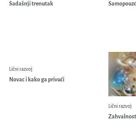
Sadašnji trenutak
Samopouzd
Lični razvoj
Novac i kako ga privući
Lični razvoj
Zahvalnos