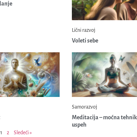
anje
Lični razvoj
Voleti sebe
Samorazvoj
t
Meditacija – moćna tehnik
uspeh
1
2
Sledeći »