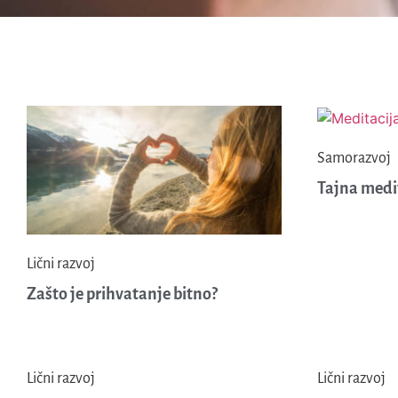
Samorazvoj
Tajna medi
Lični razvoj
Zašto je prihvatanje bitno?
Lični razvoj
Lični razvoj