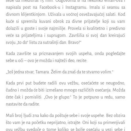
sebe da meditiraš 15 min. Odgovorila si na nekoliko email-ova i
napisala post na Facebook-u i Instagramu. Imala si seansu sa
divnom klijentkinjom. Uživala u voćnoj osvežavajućoj salati. Kod
kuće si spremila kuvani obrok za divne prijatelje koji su vam
dolazili u goste i svoje najmilije. Provela si kvalitetno i predivno
veće sa prijateljima i suprugom. Završilia si svoj dan kreirajući
svoju „to do“ listu za sutrašnji dan. Bravo!“
Kada završite sa priznavanjem svojih uspeha, onda pogledajte
sebe u oči – ovo je možda i najteži deo, recite:
„Još jedna stvar, Tamara. Želim da znaš da te stvarno volim.“
Kada prvi put budete radili ovu vežbu, osećaćete se neugodno,
čudno i možda će biti izmešano mnogo različitih osećanja. Možda
ćete čak i pomisliti: „Ovo je glupo.“ To je potpuno u redu, samo
nastavite da radite.
Mali broj ljudi zna kako da poštuje sebe i svoje uspehe. Bez obzira
što vam je na početku neprijatno, istrajte. Oni koji su primenjivali
ovu vežbu svedoče o tome koliko se bolje osećaju u vezi sebe i