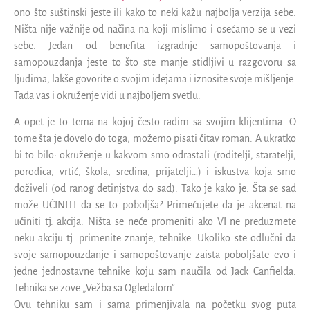
ono što suštinski jeste ili kako to neki kažu najbolja verzija sebe.
Ništa nije važnije od načina na koji mislimo i osećamo se u vezi
sebe. Jedan od benefita izgradnje samopoštovanja i
samopouzdanja jeste to što ste manje stidljivi u razgovoru sa
ljudima, lakše govorite o svojim idejama i iznosite svoje mišljenje.
Tada vas i okruženje vidi u najboljem svetlu.
A opet je to tema na kojoj često radim sa svojim klijentima. O
tome šta je dovelo do toga, možemo pisati čitav roman. A ukratko
bi to bilo: okruženje u kakvom smo odrastali (roditelji, staratelji,
porodica, vrtić, škola, sredina, prijatelji…) i iskustva koja smo
doživeli (od ranog detinjstva do sad). Tako je kako je. Šta se sad
može UČINITI da se to poboljša? Primećujete da je akcenat na
učiniti tj. akcija. Ništa se neće promeniti ako VI ne preduzmete
neku akciju tj. primenite znanje, tehnike. Ukoliko ste odlučni da
svoje samopouzdanje i samopoštovanje zaista poboljšate evo i
jedne jednostavne tehnike koju sam naučila od Jack Canfielda.
Tehnika se zove „Vežba sa Ogledalom“.
Ovu tehniku sam i sama primenjivala na početku svog puta