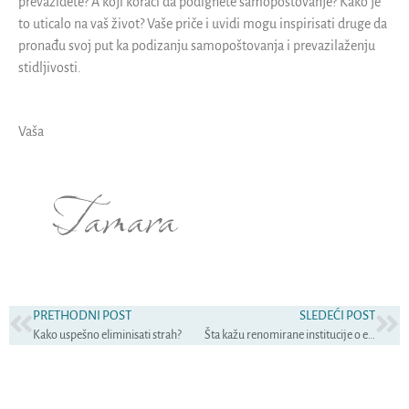
prevaziđete? A koji koraci da podignete samopoštovanje? Kako je
to uticalo na vaš život? Vaše priče i uvidi mogu inspirisati druge da
pronađu svoj put ka podizanju samopoštovanja i prevazilaženju
stidljivosti.
Vaša
Tamara
PRETHODNI POST
SLEDEĆI POST
Kako uspešno eliminisati strah?
Šta kažu renomirane institucije o efikasnosti hipnoze