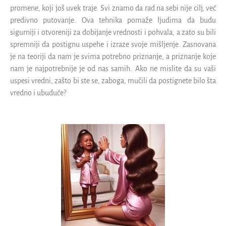
promene, koji još uvek traje. Svi znamo da rad na sebi nije cilj, već
predivno putovanje. Ova tehnika pomaže ljudima da budu
sigurniji i otvoreniji za dobijanje vrednosti i pohvala, a zato su bili
spremniji da postignu uspehe i izraze svoje mišljenje. Zasnovana
je na teoriji da nam je svima potrebno priznanje, a priznanje koje
nam je najpotrebnije je od nas samih. Ako ne mislite da su vaši
uspesi vredni, zašto bi ste se, zaboga, mučili da postignete bilo šta
vredno i ubuduće?