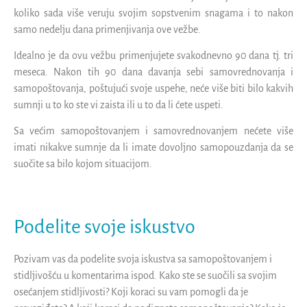
koliko sada više veruju svojim sopstvenim snagama i to nakon
samo nedelju dana primenjivanja ove vežbe.
Idealno je da ovu vežbu primenjujete svakodnevno 90 dana tj. tri
meseca. Nakon tih 90 dana davanja sebi samovrednovanja i
samopoštovanja, poštujući svoje uspehe, neće više biti bilo kakvih
sumnji u to ko ste vi zaista ili u to da li ćete uspeti.
Sa većim samopoštovanjem i samovrednovanjem nećete više
imati nikakve sumnje da li imate dovoljno samopouzdanja da se
suočite sa bilo kojom situacijom.
Podelite svoje iskustvo
Pozivam vas da podelite svoja iskustva sa samopoštovanjem i
stidljivošću u komentarima ispod. Kako ste se suočili sa svojim
osećanjem stidljivosti? Koji koraci su vam pomogli da je