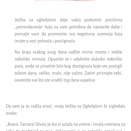
Vežba sa ogledalom daje vašoj podsvesti pozitivna
„promrdavanja“ koja su vam potrebna da nastavite dalje i
pomaže vam da promenite sva negativna uverenja koja
imate u vezi pohvala i postignuća.
Na kraju svakog svog dana nađite mirno mesto i sedite
nekoliko minuta. Opustite se i udahnite duboko nekoliko
puta, onda se prisetite bilo kog dostignuća koje ste postigli
tokom dana, veliko…malo, nije važno. Zatim priznajte sebi,
osvestite sve što ste uradili tog dana uspešno.
Da sam ja to radila sinoć, moja Vežba sa Ogledalom bi izgledala
ovako:
„Bravo, Tamara! Divno je što si ustala na vreme i imala vremena za