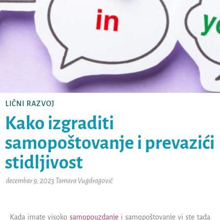
LIČNI RAZVOJ
Kako izgraditi
samopoštovanje i prevazići
stidljivost
decembar 9, 2023
Tamara Vugdragović
Kada imate visoko
samopouzdanje
i samopoštovanje vi ste tada