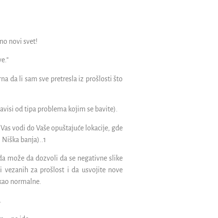
no novi svet!
e.”
na da li sam sve pretresla iz prošlosti što
visi od tipa problema kojim se bavite).
 Vas vodi do Vaše opuštajuće lokacije, gde
, Niška banja)..1
a može da dozvoli da se negativne slike
i vezanih za prošlost i da usvojite nove
 kao normalne.
.