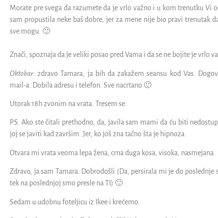
Morate pre svega da razumete da je vrlo važno i u kom trenutku Vi o
sam propustila neke baš dobre, jer za mene nije bio pravi trenutak d
sve mogu. 🙂
Znači, spoznaja da je veliki posao pred Vama i da se ne bojite je vrlo v
Oktobar:
zdravo Tamara, ja bih da zakažem seansu kod Vas. Dogov
mail-a. Dobila adresu i telefon. Sve nacrtano 🙂
Utorak 18h zvonim na vrata. Tresem se.
P.S. Ako ste čitali prethodno, da, javila sam mami da ću biti nedostu
joj se javiti kad završim. Jer, ko još zna tačno šta je hipnoza.
Otvara mi vrata veoma lepa žena, crna duga kosa, visoka, nasmejana.
Zdravo, ja sam Tamara. Dobrodošli (Da, persirala mi je do poslednje 
tek na poslednjoj smo presle na TI) 🙂
Sedam u udobnu foteljicu iz Ikee i krećemo.