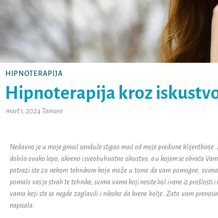
HIPNOTERAPIJA
Hipnoterapija kroz iskustvo
mart 1, 2024
Tamara
Nedavno je u moje gmail sanduče stigao mail od moje predivne klijentkinje.
dobila ovako lepo, iskreno i sveobuhvatno iskustvo, a u kojem se obraća Vam
potrazi ste za nekom tehnikom koja može u tome da vam pomogne, svima vam
pomalo vas je strah te tehnike, svima vama koji nosite bol i rane iz prošlosti i 
vama koji ste se negde zaglavili i nikako da krene bolje. Zato vam prenosi
napisala.