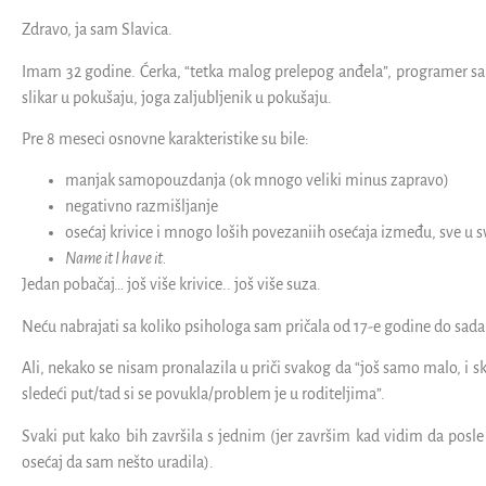
Zdravo, ja sam Slavica.
Imam 32 godine. Ćerka, “tetka malog prelepog anđela”, programer sa pa
slikar u pokušaju, joga zaljubljenik u pokušaju.
Pre 8 meseci osnovne karakteristike su bile:
manjak samopouzdanja (ok mnogo veliki minus zapravo)
negativno razmišljanje
osećaj krivice i mnogo loših povezaniih osećaja između, sve u s
Name it I have it.
Jedan pobačaj… još više krivice.. još više suza.
Neću nabrajati sa koliko psihologa sam pričala od 17-e godine do sada,
Ali, nekako se nisam pronalazila u priči svakog da “još samo malo, i 
sledeći put/tad si se povukla/problem je u roditeljima”.
Svaki put kako bih završila s jednim (jer završim kad vidim da posl
osećaj da sam nešto uradila).