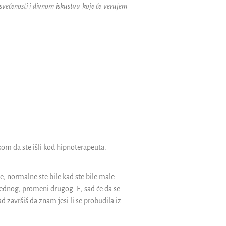
svećenosti i divnom iskustvu koje će verujem
kom da ste išli kod hipnoterapeuta.
se, normalne ste bile kad ste bile male.
ednog, promeni drugog. E, sad će da se
 završiš da znam jesi li se probudila iz