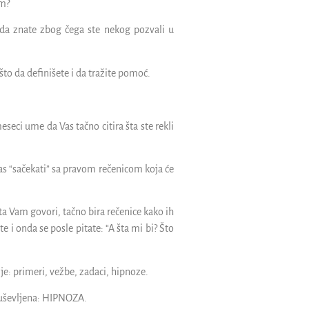
em?
 da znate zbog čega ste nekog pozvali u
to da definišete i da tražite pomoć.
eseci ume da Vas tačno citira šta ste rekli
Vas “sačekati” sa pravom rečenicom koja će
a Vam govori, tačno bira rečenice kako ih
 i onda se posle pitate: “A šta mi bi? Što
e: primeri, vežbe, zadaci, hipnoze.
duševljena: HIPNOZA.