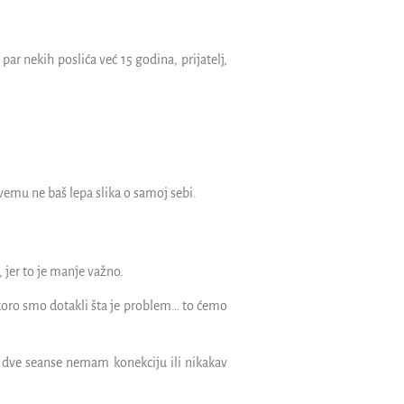
r nekih poslića već 15 godina, prijatelj,
vemu ne baš lepa slika o samoj sebi.
 jer to je manje važno.
skoro smo dotakli šta je problem… to ćemo
e dve seanse nemam konekciju ili nikakav