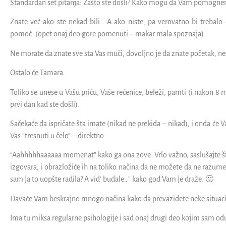
Standardan set pitanja: Zašto ste došli? Kako mogu da Vam pomogn
Znate već ako ste nekad bili… A ako niste, pa verovatno bi trebalo
pomoć. (opet onaj deo gore pomenuti – makar mala spoznaja).
Ne morate da znate sve sta Vas muči, dovoljno je da znate početak, neš
Ostalo će Tamara.
Toliko se unese u Vašu priču, Vaše rečenice, beleži, pamti (i nakon 8 m
prvi dan kad ste došli).
Sačekaće da ispričate šta imate (nikad ne prekida – nikad), i onda će 
Vas “tresnuti u čelo” – direktno.
“Aahhhhhaaaaaa momenat” kako ga ona zove. Vrlo važno, saslušajte št
izgovara, i obrazložiće ih na toliko načina da ne možete da ne razumete
sam ja to uopšte radila? A vid’ budale…” kako god Vam je draže. 🙂
Davaće Vam beskrajno mnogo načina kako da prevaziđete neke situacij
Ima tu miksa regularne psihologije i sad onaj drugi deo kojim sam o