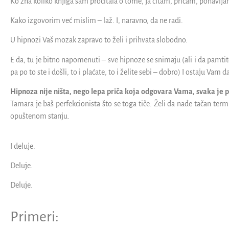
Ko zna koliko knjiga sam pročitala o tome, ja čitam, pričam, ponavlja
Kako izgovorim već mislim – laž. I, naravno, da ne radi.
U hipnozi Vaš mozak zapravo to želi i prihvata slobodno.
E da, tu je bitno napomenuti – sve hipnoze se snimaju (ali i da pamtite
pa po to ste i došli, to i plaćate, to i želite sebi – dobro) I ostaju Vam 
Hipnoza nije ništa, nego lepa priča koja odgovara Vama, svaka je 
Tamara je baš perfekcionista što se toga tiče. Želi da nađe tačan termi
opuštenom stanju.
I deluje.
Deluje.
Deluje.
Primeri: