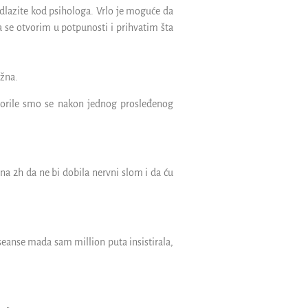
dlazite kod psihologa. Vrlo je moguće da
a se otvorim u potpunosti i prihvatim šta
ažna.
orile smo se nakon jednog prosleđenog
pna 2h da ne bi dobila nervni slom i da ću
seanse mada sam million puta insistirala,