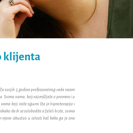
 klijenta
 Za svojih 5 godina profesionalnog rada nisam
a. Svima vama, koji razmišljate o promeni i u
a koji niste sigurni šta je hipnoterapija i
nikako da ih se oslobodite a želeli bi ste, svima
m njeno iskustvo u celosti baš kako ga je ona