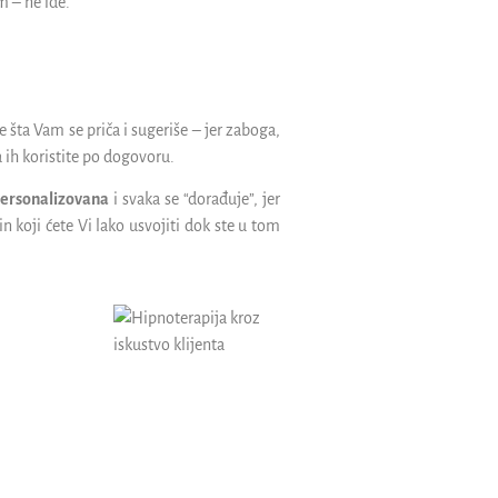
m – ne ide.
 šta Vam se priča i sugeriše – jer zaboga,
da ih koristite po dogovoru.
personalizovana
i svaka se “dorađuje”, jer
n koji ćete Vi lako usvojiti dok ste u tom