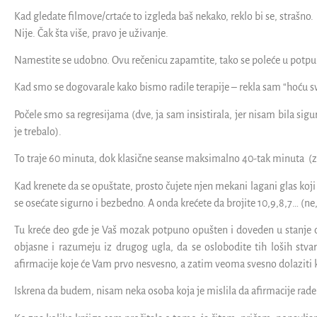
Kad gledate filmove/crtaće to izgleda baš nekako, reklo bi se, strašno.
Nije. Čak šta više, pravo je uživanje.
Namestite se udobno. Ovu rečenicu zapamtite, tako se poleće u potpu
Kad smo se dogovarale kako bismo radile terapije – rekla sam “hoću sv
Počele smo sa regresijama (dve, ja sam insistirala, jer nisam bila sigur
je trebalo).
To traje 60 minuta, dok klasične seanse maksimalno 40-tak minuta (za
Kad krenete da se opuštate, prosto čujete njen mekani lagani glas koji
se osećate sigurno i bezbedno. A onda krećete da brojite 10,9,8,7… (ne
Tu kreće deo gde je Vaš mozak potpuno opušten i doveden u stanje d
objasne i razumeju iz drugog ugla, da se oslobodite tih loših stvar
afirmacije koje će Vam prvo nesvesno, a zatim veoma svesno dolaziti
Iskrena da budem, nisam neka osoba koja je mislila da afirmacije rade