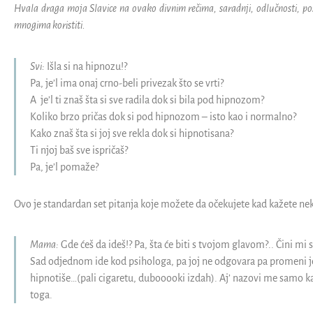
Hvala draga moja Slavice na ovako divnim rečima, saradnji, odlučnosti, po
mnogima koristiti.
Svi:
Išla si na hipnozu!?
Pa, je’l ima onaj crno-beli privezak što se vrti?
A je’l ti znaš šta si sve radila dok si bila pod hipnozom?
Koliko brzo pričas dok si pod hipnozom – isto kao i normalno?
Kako znaš šta si joj sve rekla dok si hipnotisana?
Ti njoj baš sve ispričaš?
Pa, je’l pomaže?
Ovo je standardan set pitanja koje možete da očekujete kad kažete ne
Mama:
Gde ćeš da ideš!? Pa, šta će biti s tvojom glavom?.. Čini mi 
Sad odjednom ide kod psihologa, pa joj ne odgovara pa promeni j
hipnotiše…(pali cigaretu, dubooooki izdah). Aj’ nazovi me samo kad
toga.